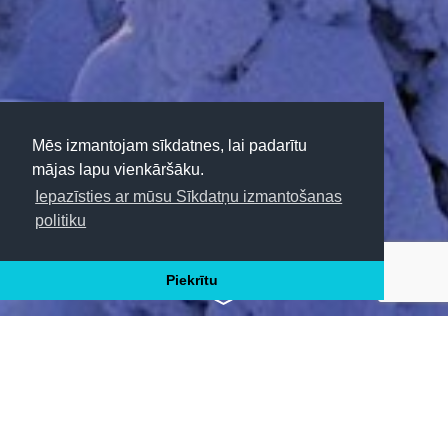
Mēs izmantojam sīkdatnes, lai padarītu
mājas lapu vienkāršāku.
Iepazīsties ar mūsu Sīkdatņu izmantošanas
politiku
CEĻO TĀLĀK
Piekrītu