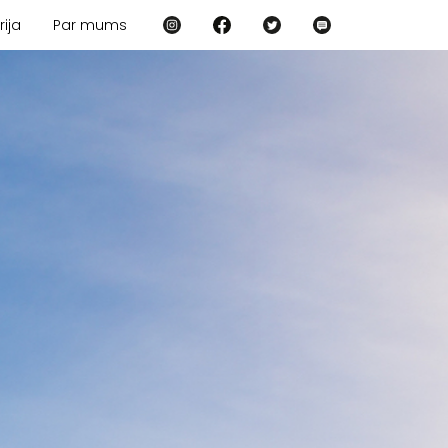
rija
Par mums