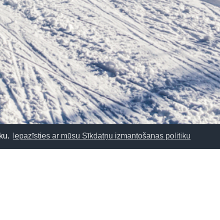
CEĻO TĀLĀK
āku.
Iepazīsties ar mūsu Sīkdatņu izmantošanas politiku