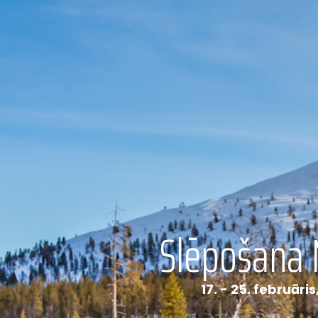
Slēpošana 
17. - 25. februāri