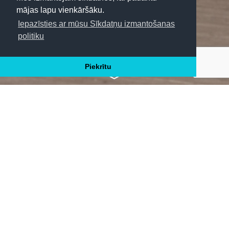
mājas lapu vienkāršāku.
Iepazīsties ar mūsu Sīkdatņu izmantošanas
politiku
CEĻO TĀLĀK
Piekrītu
Instagram