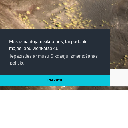
Mēs izmantojam sīkdatnes, lai padarītu
mājas lapu vienkāršāku.
Iepazīsties ar mūsu Sīkdatņu izmantošanas
politiku
CEĻO TĀLĀK
Piekrītu