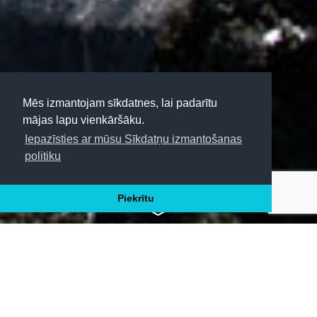
Mēs izmantojam sīkdatnes, lai padarītu
mājas lapu vienkāršāku.
Iepazīsties ar mūsu Sīkdatņu izmantošanas
politiku
CEĻO TĀLĀK
Piekrītu