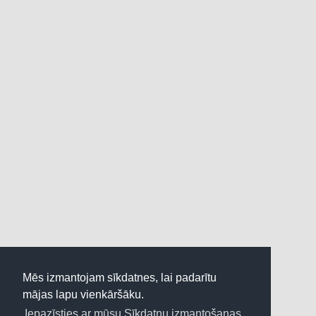
Kontakti
Mēs izmantojam sīkdatnes, lai padarītu
mājas lapu vienkāršāku.
Iepazīsties ar mūsu Sīkdatņu izmantošanas